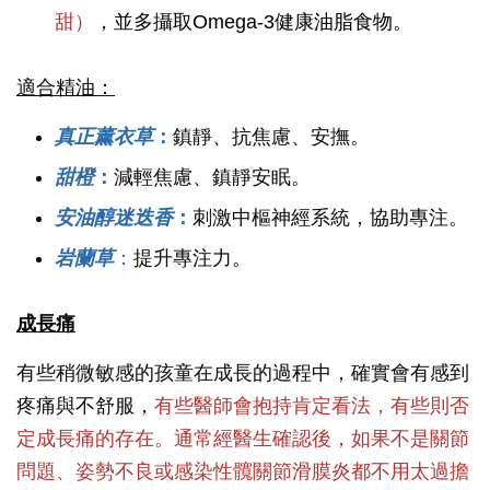
甜）
，並多攝取Omega-3健康油脂食物。
適合精油：
真正薰衣草
：
鎮靜、抗焦慮、安撫。
甜橙
：
減輕焦慮、鎮靜安眠。
安油醇迷迭香
：
刺激中樞神經系統，協助專注。
岩蘭草
：
提升專注力。
成長痛
有些稍微敏感的孩童在成長的過程中，確實會有感到
疼痛與不舒服，
有些醫師會抱持肯定看法，有些則否
定成長痛的存在。通常經醫生確認後，如果不是關節
問題、姿勢不良或感染性髖關節滑膜炎都不用太過擔