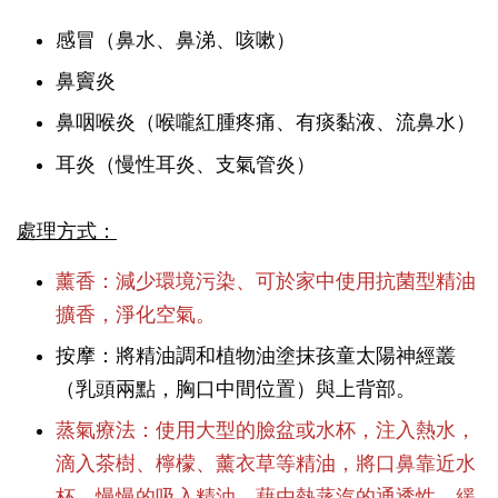
感冒（鼻水、鼻涕、咳嗽）
鼻竇炎
鼻咽喉炎（喉嚨紅腫疼痛、有痰黏液、流鼻水）
耳炎（慢性耳炎、支氣管炎）
處理方式：
薰香：減少環境污染、可於家中使用抗菌型精油
擴香，淨化空氣。
按摩：將精油調和植物油塗抹孩童太陽神經叢
（乳頭兩點，胸口中間位置）與上背部。
蒸氣療法：使用大型的臉盆或水杯，注入熱水，
滴入茶樹、檸檬、薰衣草等精油，將口鼻靠近水
杯，慢慢的吸入精油，藉由熱蒸汽的通透性，緩