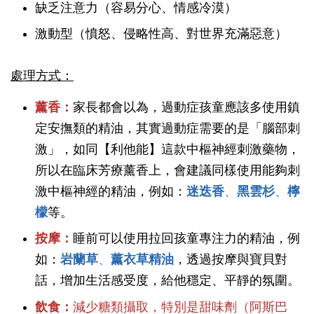
缺乏注意力（容易分心、情感冷漠）
激動型（憤怒、侵略性高、對世界充滿惡意）
處理方式：
薰香：
家長都會以為，過動症孩童應該多使用鎮
定安撫類的精油，其實過動症需要的是「腦部刺
激」，如同【利他能】這款中樞神經刺激藥物，
所以在臨床芳療薰香上，會建議同樣使用能夠刺
激中樞神經的精油，例如：
迷迭香
、
黑雲杉
、
檸
檬
等。
按摩：
睡前可以使用拉回孩童專注力的精油，例
如：
岩蘭草
、
薰衣草精油
，透過按摩與寶貝對
話，增加生活感受度，給他穩定、平靜的氛圍。
飲食：
減少糖類攝取，特別是甜味劑（阿斯巴