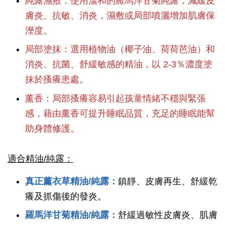
純露濕敷：使用溫和的羅馬洋甘菊純露，減緩皮
膚炎、抗敏、消炎，濕敷或局部噴灑增加肌膚保
溼度。
局部塗抹：選用植物油（椰子油、荷荷芭油）和
消炎、抗菌、舒緩敏感的精油，以 2-3％濃度塗
抹於搔癢患處。
薰香：局部搔癢容易引起孩童情緒不穩與緊張
感，藉由薰香可提升睡眠品質，充足的睡眠能幫
助身體修護。
適合精油/純露：
真正薰衣草精油/純露：
鎮靜、皮膚再生、舒緩乾
癢及抓傷後的發炎。
羅馬洋甘菊精油/純露：
舒緩過敏性皮膚炎、肌膚