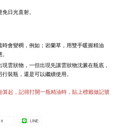
避免日光直射。
溫時會變稠，例如；岩蘭草，用雙手暖握精油
態。
出現雲狀物，一但出現先讓雲狀物沈澱在瓶底，
另行裝瓶，還是可以繼續使用。
始算起，記得打開一瓶精油時，貼上標籤做記號
it
LINE