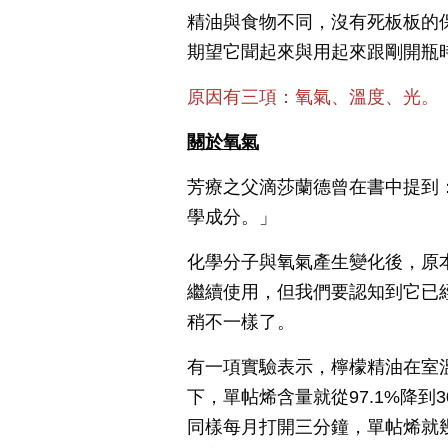
精油與食物不同，沒有死板板的
期望它聞起來與用起來跟剛開瓶
原因有三項：氧氣、溫度、光。
關於氧氣
芳療之父滴莎蘭德曾在書中提到
學成分。」
化學分子與氧氣產生變化後，原
繼續使用，但我們要認知到它已
稍不一樣了。
有一項實驗表示，檸檬精油在室溫
下，單帖烯含量就從97.1%降到
同樣每月打開三分鐘，單帖烯就