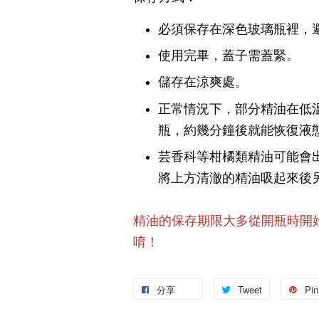
必須保存在深色玻璃瓶裡，
使用完畢，蓋子需蓋緊。
儲存在涼爽處。
正常情況下，部分精油在低
瓶，約幾分鐘後就能恢復液
芸香科等柑橘類精油可能會
將上方清澈的精油吸起來後
精油的保存期限大多從開瓶時開
唷！
分享
Tweet
Pin 