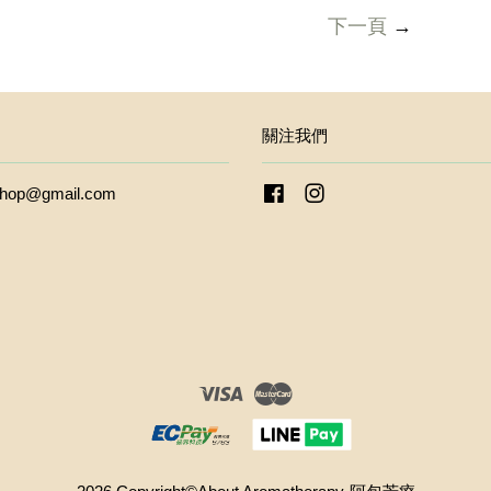
下一頁
→
關注我們
kshop@gmail.com
Facebook
Instagram
Visa
Master