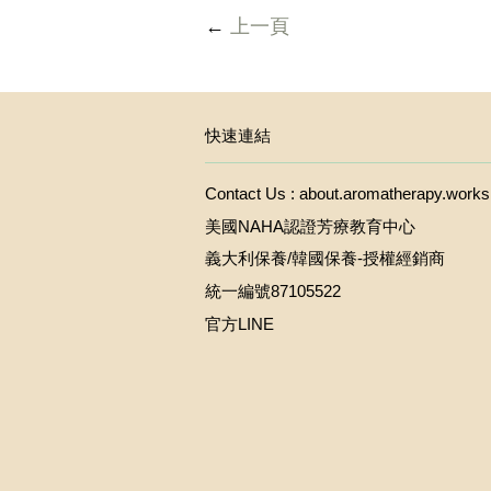
←
上一頁
快速連結
Contact Us : about.aromatherapy.wor
美國NAHA認證芳療教育中心
義大利保養/韓國保養-授權經銷商
統一編號87105522
官方LINE